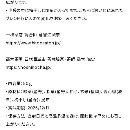
広がります。
・小袋の中に梅干しと昆布が入ってます。こちらは濃い目に淹れた
ブレンド茶に入れて変化をお楽しみください。
一枝茶店 調合師 倉智江梨奈
https://www.hitoesaten.jp/
髙木茶園 四代目当主 茶栽培家・茶師 高木 暁史
https://hoshinocha.jp/
・内容量：50ｇ
・原材料：緑茶(星野)、松葉(星野)、柚子、玄米(福岡)、青山椒(岐
阜)、梅干し(星野)、昆布
・賞味期限：2025/12/11
・保存方法：直射日光と高温多湿を避け、開封後は早めにお召し
上がりください。