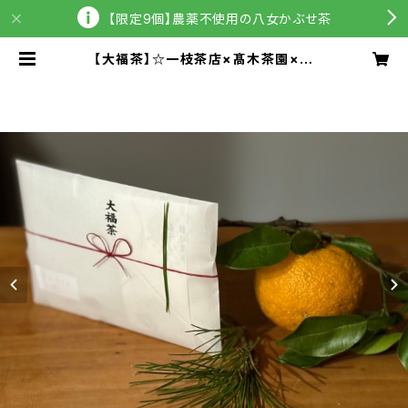
【限定9個】農薬不使用の八女かぶせ茶
【大福茶】☆一枝茶店×髙木茶園×星
のウズメコラボ商品☆オリジナルブレ
ンド茶 50ｇ | ほしのウズメ公式ショ
ップ