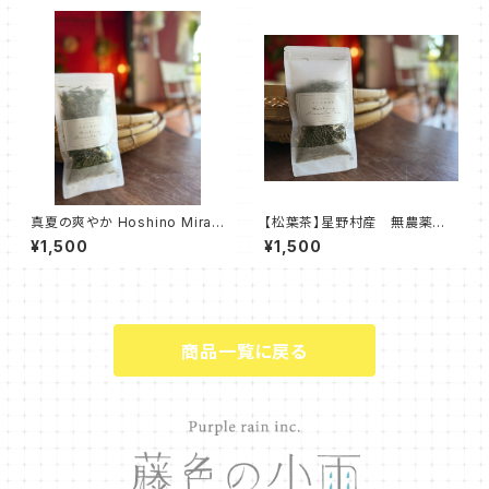
真夏の爽やか Hoshino Miracl
【松葉茶】星野村産 無農薬
e Tea｜ミコちゃんのハーブテ
松葉カット 20g
¥1,500
¥1,500
ィー10g
商品一覧に戻る