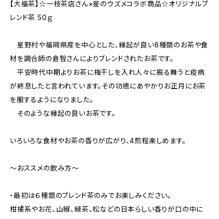
【大福茶】☆一枝茶店さん×星のウズメコラボ商品☆オリジナルブ
レンド茶 50ｇ
星野村や福岡県産を中心とした、縁起が良い8種類のお茶や食
材を調合師の倉智さんによりブレンドされたお茶です。
平安時代中期よりお茶に梅干しを入れ人々に振る舞うと疫病
が終息したと言われています。その功徳にあやかりお正月にお茶
を服するようになりました。
そのような縁起の良いお茶です。
いろいろな食材やお茶の香りが広がり、4煎程楽しめます。
～おススメの飲み方～
・最初は６種類のブレンド茶のみでお楽しみください。
柑橘系やお花、山椒、緑茶、松などの日本らしい香りが口の中に