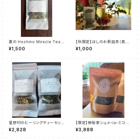
夏の Hoshino Miracle Tea
【秋限定】ほしのお釈迦茶（真菰
｜ミコちゃんのハーブティー15g
茶）
¥1,500
¥1,000
星野村のヒーリングティーセット
【限定】神秘家シュメ・la・ミコの
｜枇杷茶＆ドクダミ×カモミール
魔法のお茶
¥2,828
¥3,888
（限定4セット）