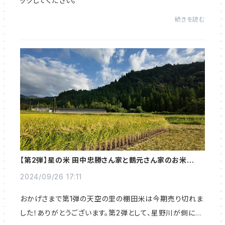
ックしてください。
続きを読む
【第2弾】星の米 田中忠勝さん家と鶴元さん家のお米が登
場！！
2024/09/26 17:11
おかげさまで第1弾の天空の里の棚田米は今期売り切れま
した！ありがとうございます。第2弾として、星野川が側に流