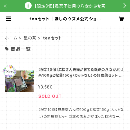
【限定9個】農薬不使用の八女かぶせ茶
teaセット | ほしのウズメ公式ショッ
プ
ホーム
星の茶
teaセット
商品一覧
【限定10個】森松さん夫婦が育てる奇跡の八女かぶせ
茶100gと松葉150g（カットなし）の無農薬セット 送
料込み
¥3,580
SOLD OUT
【限定10個】無農薬八女茶100gと松葉150g（カットな
し）の無農薬セット 自然の恵みが詰まった特別な一杯。
八女の地が育んだ無農薬の素晴らしい茶と松葉をお届