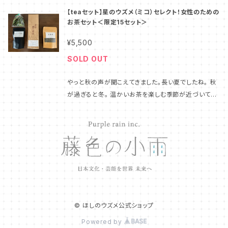
けします！ 福岡県八女市の豊かな土地で、大切に育て
【teaセット】星のウズメ（ミコ）セレクト！女性のための
られた無農薬の八女茶と松葉のセットを数量限定でご
お茶セット＜限定15セット＞
用意しました！ 「健康を考えた、おいしい選択をしませ
んか？」 ほしのウズメ公式ショップから、心を込めて栽
¥5,500
培された八女茶と松葉をお届けいたします。自然の恵
SOLD OUT
みがたっぷり詰まった、安心・安全な逸品をぜひお楽し
みください。 完全農薬不使用・数量限定の「初摘み」新
やっと秋の声が聞こえてきました。長い夏でしたね。 秋
茶 自然と共生する茶畑から届く、心潤す特別な一杯。 1
が過ぎると冬。 温かいお茶を楽しむ季節が近づいてき
1年以上「農薬不使用」で育てられた、星野村の希少な
ました。 女性の冷え性、風邪対策、また、アンチエイジ
八女かぶせ茶です！ お茶の名産地・福岡県八女市の中
に良い茶葉をセレクトしました。 【星野村産 無農薬
でも、美しい星空と豊かな自然に恵まれた「星野村」 こ
松葉】（写真右） 内容量：25g ミコ、イチオシ、松葉で
の地で、森松さんご夫婦が我が子のように愛情をたっ
す。 仙人の秘薬と言われ ビタミンA、ビタミンC、ビタミ
ぷりと注いで育てた「八女かぶせ茶（品種：おくみどり＋
ンK、ケルセチン、クロロフィル、ミネラル、テルペン など
おくゆたか）」をお届けします。 ★豊かなコクと、爽やか
など、期待される効能はもはや、神秘の世界です。 わた
な味わい、そして鮮やかな黄緑色 「おくみどり」は、抹茶
くしも、数日に一回、余ってる色んな茶葉とともに煎じ
の原料（碾茶）としても栽培される上質な品種です。
て飲んでます⭐ 瘀血改善しました♪ 【星野村産 無農
「おくゆたか」は、日本茶の主要品種（やぶきた）に比べ
薬 黒もじ茶】（写真：左下） 内容量 5g×10パック（テ
© ほしのウズメ公式ショップ
て「出汁（だし）のような濃厚な旨味」と「気品ある甘い
ィーパック） 和製ローズウッドとも呼ばれ、香り高く
香り」を持つ、市場にわずか数％しか出回らない希少な
Powered by