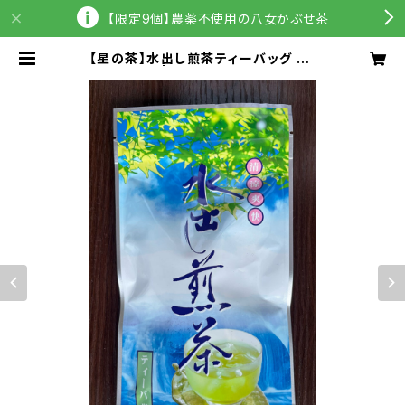
【限定9個】農薬不使用の八女かぶせ茶
【星の茶】水出し煎茶ティーバッグ 3g
x20袋入り | ほしのウズメ公式ショッ
プ